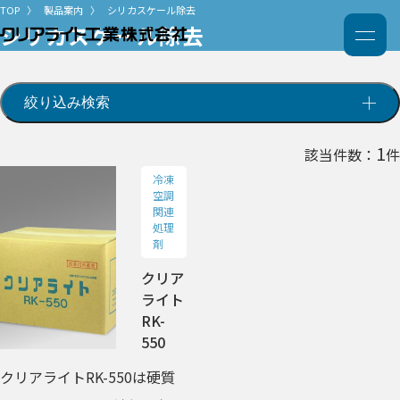
TOP
製品案内
シリカスケール除去
シリカスケール除去
絞り込み検索
1
該当件数：
件
冷凍
空調
関連
処理
剤
クリア
ライト
RK-
550
クリアライトRK-550は硬質