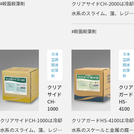
クリアサイドCH-2000は冷却
#殺菌殺藻剤
できるスライムコントロール
水系のスライム、藻、レジオ
剤です。
ネラ属菌を抑制するスライム
#殺菌殺藻剤
コントロール剤です。
冷凍
冷凍
空調
空調
関連
関連
処理
処理
剤
剤
クリア
クリア
サイド
ガード
CH-
HS-
1000
4100
クリアサイドCH-1000は冷却
クリアガードHS-4100は冷却
水系のスライム、藻、レジオ
水系のスケールと金属の腐食