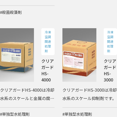
ネラ属菌を抑制するスライム
を抑制する水処理剤です。
#殺菌殺藻剤
コントロール剤です。
冷凍
冷凍
空調
空調
関連
関連
処理
処理
剤
剤
クリア
クリア
ガード
ガード
HS-
HS-
4000
3000
クリアガードHS-4000は冷却
クリアガードHS-3000は冷却
水系のスケールと金属の腐食
水系のスケール抑制剤です。
を抑制する水処理剤です。
#単独型水処理剤
#単独型水処理剤