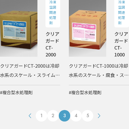
冷凍
冷凍
空調
空調
関連
関連
処理
処理
剤
剤
クリア
クリア
ガード
ガード
CT-
CT-
2000
1000
クリアガードCT-2000は冷却
クリアガードCT-1000は冷却
水系のスケール・スライム・
水系のスケール・腐食・スラ
藻・レジネラ属菌を抑制する
イム・藻・レジネラ属菌を抑
#複合型水処理剤
#複合型水処理剤
複合型水処理剤です。
制する複合型水処理剤です。
1
2
3
4
5