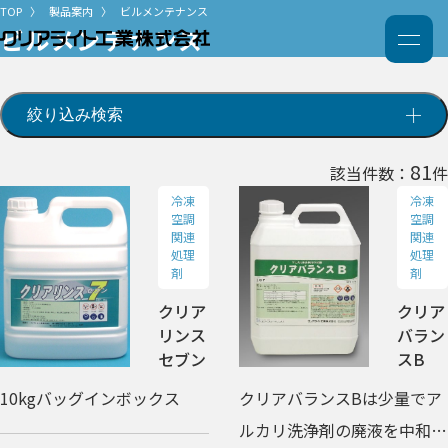
TOP
製品案内
ビルメンテナンス
ビルメンテナンス
絞り込み検索
81
該当件数：
件
冷凍
冷凍
空調
空調
関連
関連
処理
処理
剤
剤
クリア
クリア
リンス
バラン
セブン
スB
10kgバッグインボックス
クリアバランスBは少量でア
ルカリ洗浄剤の廃液を中和し