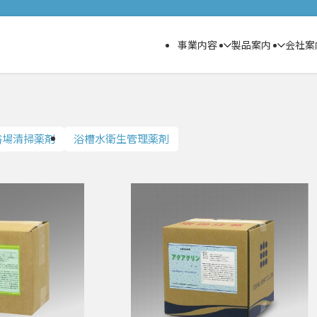
事業内容
製品案内
会社案
剤
ビルメンテナンス
給水給湯関連処理剤
臭化リチウムの再生事業
ハウスクリーニング
浴場施設関連製品
冷凍空調関連処理剤
アスベスト
アスベス
浴場清掃薬剤
浴槽水衛生管理薬剤