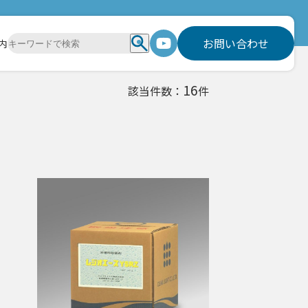
お問い合わせ
内
16
該当件数：
件
処理剤
ト処理剤
剥離剤
その他