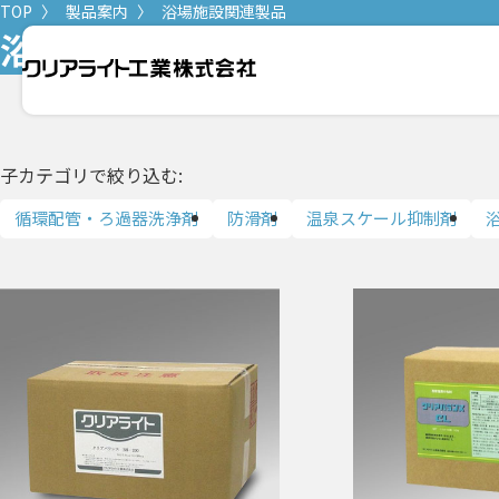
TOP
製品案内
浴場施設関連製品
浴場施設関連製品
冷凍空調関連処理
温浴関連
子カテゴリで絞り込む:
循環配管・ろ過器洗浄剤
防滑剤
温泉スケール抑制剤