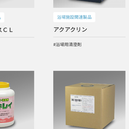
浴場施設関連製品
品
アクアクリン
スＣＬ
#浴場用清澄剤