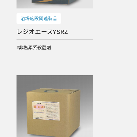
浴場施設関連製品
レジオエースYSRZ
#非塩素系殺菌剤