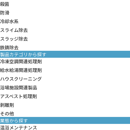
殺菌
防滑
冷却水系
スライム除去
スラッジ除去
鉄錆除去
製品カテゴリから探す
冷凍空調関連処理剤
冷凍空調関連処理剤すべて
給水給湯関連処理剤
臭化リチウム 関連製品
給水給湯関連処理剤すべて
ハウスクリーニング
冷却水系
給水給湯 洗浄剤
ハウスクリーニングすべて
浴場施設関連製品
冷温水系
給水給湯 水処理剤
壁面・床面洗浄剤
浴場施設関連製品すべて
アスベスト処理剤
フィンフィルター系
壁面・床面コート剤
循環配管・ろ過器洗浄剤
アスベスト処理剤すべて
剥離剤
排水管洗浄剤
防滑剤
アスベスト処理剤
剥離剤すべて
その他
カビ除去剤
温泉スケール抑制剤
鋼構造物用水系塗膜剥離剤
業態から探す
トイレ洗浄剤
その他すべて
浴場清掃薬剤
建築用塗膜剥離剤
温浴メンテナンス
白木洗浄剤
装置・機器類
浴槽水衛生管理薬剤