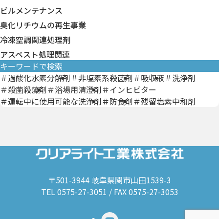
厨房用洗浄剤
分析キット・試験紙
ビルメンテナンス
臭化リチウムの再生事業
冷凍空調関連処理剤
アスベスト処理関連
キーワードで検索
＃過酸化水素分解剤
＃非塩素系殺菌剤
＃吸収液
＃洗浄剤
＃殺菌殺藻剤
＃浴場用清澄剤
＃インヒビター
＃運転中に使用可能な洗浄剤
＃防食剤
＃残留塩素中和剤
〒501-3944 岐阜県関市山田1539-3
TEL 0575-27-3051 / FAX 0575-27-3053