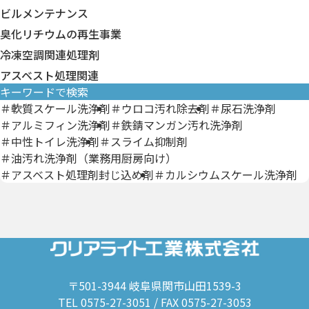
厨房用洗浄剤
分析キット・試験紙
ビルメンテナンス
臭化リチウムの再生事業
冷凍空調関連処理剤
アスベスト処理関連
キーワードで検索
＃軟質スケール洗浄剤
＃ウロコ汚れ除去剤
＃尿石洗浄剤
＃アルミフィン洗浄剤
＃鉄錆マンガン汚れ洗浄剤
＃中性トイレ洗浄剤
＃スライム抑制剤
＃油汚れ洗浄剤（業務用厨房向け）
＃アスベスト処理剤封じ込め剤
＃カルシウムスケール洗浄剤
〒501-3944 岐阜県関市山田1539-3
TEL 0575-27-3051 / FAX 0575-27-3053