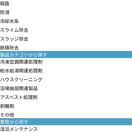
殺菌
防滑
冷却水系
スライム除去
スラッジ除去
鉄錆除去
製品カテゴリから探す
冷凍空調関連処理剤
冷凍空調関連処理剤すべて
給水給湯関連処理剤
臭化リチウム 関連製品
給水給湯関連処理剤すべて
ハウスクリーニング
冷却水系
給水給湯 洗浄剤
ハウスクリーニングすべて
浴場施設関連製品
冷温水系
給水給湯 水処理剤
壁面・床面洗浄剤
浴場施設関連製品すべて
アスベスト処理剤
フィンフィルター系
壁面・床面コート剤
循環配管・ろ過器洗浄剤
アスベスト処理剤すべて
剥離剤
排水管洗浄剤
防滑剤
アスベスト処理剤
剥離剤すべて
その他
カビ除去剤
温泉スケール抑制剤
鋼構造物用水系塗膜剥離剤
業態から探す
トイレ洗浄剤
その他すべて
浴場清掃薬剤
建築用塗膜剥離剤
温浴メンテナンス
白木洗浄剤
装置・機器類
浴槽水衛生管理薬剤