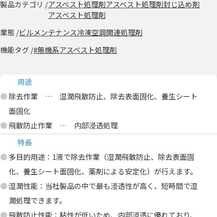
製品カテゴリ /
アスベスト処理剤
アスベスト処理剤封じ込め剤
アスベスト処理剤
業態 /
ビルメンテナンス
冷凍空調関連処理剤
機能タグ /
#無機系アスベスト処理剤
用途
除去作業 … 湿潤飛散防止、除去表面固化、養生シート
面固化
飛散防止作業 … 内部浸透処理
特長
多目的用途：1液で除去作業（湿潤飛散防止、除去表面固
化、養生シート面固化、薬剤による安定化）が行えます。
湿潤性能：当社製品の中で最も浸透性が高く、短時間で湿
潤処理できます。
飛散防止性能：粘性が低いため、内部浸透に優れており、