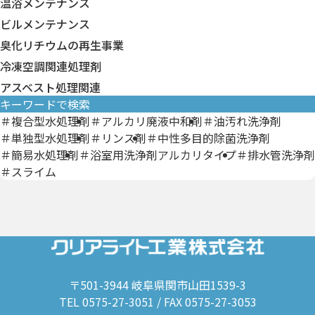
温浴メンテナンス
白木洗浄剤
装置・機器類
浴槽水衛生管理薬剤
厨房用洗浄剤
分析キット・試験紙
ビルメンテナンス
臭化リチウムの再生事業
冷凍空調関連処理剤
アスベスト処理関連
キーワードで検索
＃複合型水処理剤
＃アルカリ廃液中和剤
＃油汚れ洗浄剤
＃単独型水処理剤
＃リンス剤
＃中性多目的除菌洗浄剤
＃簡易水処理剤
＃浴室用洗浄剤アルカリタイプ
＃排水管洗浄剤
＃スライム
〒501-3944 岐阜県関市山田1539-3
TEL 0575-27-3051 / FAX 0575-27-3053