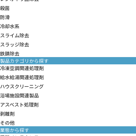
殺菌
防滑
冷却水系
スライム除去
スラッジ除去
鉄錆除去
製品カテゴリから探す
冷凍空調関連処理剤
冷凍空調関連処理剤すべて
給水給湯関連処理剤
臭化リチウム 関連製品
給水給湯関連処理剤すべて
ハウスクリーニング
冷却水系
給水給湯 洗浄剤
ハウスクリーニングすべて
浴場施設関連製品
冷温水系
給水給湯 水処理剤
壁面・床面洗浄剤
浴場施設関連製品すべて
アスベスト処理剤
フィンフィルター系
壁面・床面コート剤
循環配管・ろ過器洗浄剤
アスベスト処理剤すべて
剥離剤
排水管洗浄剤
防滑剤
アスベスト処理剤
剥離剤すべて
その他
カビ除去剤
温泉スケール抑制剤
鋼構造物用水系塗膜剥離剤
業態から探す
トイレ洗浄剤
その他すべて
浴場清掃薬剤
建築用塗膜剥離剤