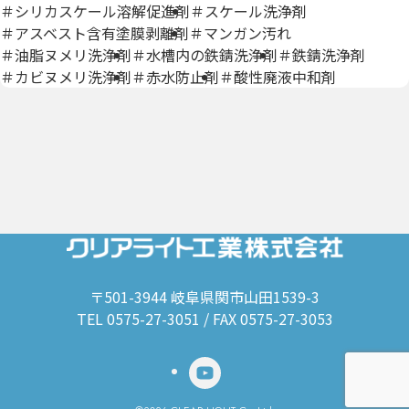
＃シリカスケール溶解促進剤
＃スケール洗浄剤
＃アスベスト含有塗膜剥離剤
＃マンガン汚れ
＃油脂ヌメリ洗浄剤
＃水槽内の鉄錆洗浄剤
＃鉄錆洗浄剤
＃カビヌメリ洗浄剤
＃赤水防止剤
＃酸性廃液中和剤
〒501-3944 岐阜県関市山田1539-3
TEL 0575-27-3051 / FAX 0575-27-3053