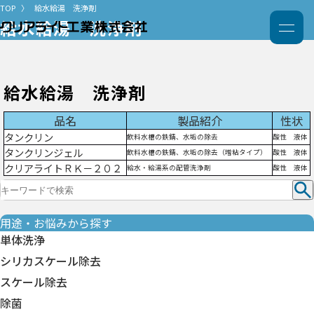
TOP
給水給湯 洗浄剤
給水給湯 洗浄剤
給水給湯 洗浄剤
品名
製品紹介
性状
タンクリン
飲料水槽の鉄錆、水垢の除去
酸性 液体
タンクリンジェル
飲料水槽の鉄錆、水垢の除去（増粘タイプ）
酸性 液体
クリアライトＲＫ－２０２
給水・給湯系の配管洗浄剤
酸性 液体
用途・お悩みから探す
単体洗浄
シリカスケール除去
スケール除去
除菌