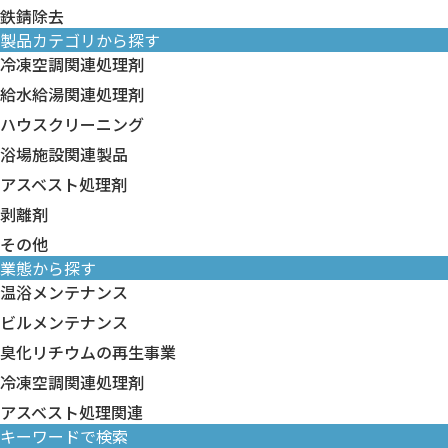
鉄錆除去
製品カテゴリから探す
冷凍空調関連処理剤
冷凍空調関連処理剤すべて
給水給湯関連処理剤
臭化リチウム 関連製品
給水給湯関連処理剤すべて
ハウスクリーニング
冷却水系
給水給湯 洗浄剤
ハウスクリーニングすべて
浴場施設関連製品
冷温水系
給水給湯 水処理剤
壁面・床面洗浄剤
浴場施設関連製品すべて
アスベスト処理剤
フィンフィルター系
壁面・床面コート剤
循環配管・ろ過器洗浄剤
アスベスト処理剤すべて
剥離剤
排水管洗浄剤
防滑剤
アスベスト処理剤
剥離剤すべて
その他
カビ除去剤
温泉スケール抑制剤
鋼構造物用水系塗膜剥離剤
業態から探す
トイレ洗浄剤
その他すべて
浴場清掃薬剤
建築用塗膜剥離剤
温浴メンテナンス
白木洗浄剤
装置・機器類
浴槽水衛生管理薬剤
厨房用洗浄剤
分析キット・試験紙
ビルメンテナンス
臭化リチウムの再生事業
冷凍空調関連処理剤
アスベスト処理関連
キーワードで検索